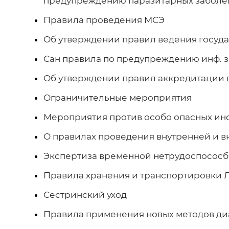
предупреждению паразитарных заболе
помощи
Правила проведения МСЭ
Организационная структура
Служба поддержки пациента
Нормативно-правовые акты
Флаг
Гостевая
Об утверждении правил ведения госуда
Сан правила по предупреждению инф. 
Стратегический план
Свободное прикрепление граждан к поликлинике
Стандарты государственных услуг
Герб
Отзывы
Контакты
Об утверждении правил аккредитации 
Новости
Отделения
Регламенты государственных услуг
Гимн
Часто задаваемые вопросы
Ограничительные мероприятия
Мероприятия против особо опасных ин
Этический кодекс работника здравоохранения
Правила прикрепления к поликлинике
Порядок обжалования решений
О правилах проведения внутренней и 
Деятельность службы поддержки пациентов и
Экспертиза временной нетрудоспососб
Объявления
Права услугополучателей
внутреннего контроля (аудита)
Правила хранения и транспортировки 
Сестринский уход
Отчет о доходах и расходах
Нормативно-правовая база
Единый контакт-центр для консультации по услугам
Правила применения новых методов ди
Законы
Послание Президента
ОСМС
Информационные материалы