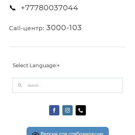
+77780037044
📞
3000-103
Call-центр:
Select Language
▼
Search
for:
Версия для слабовидящих