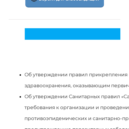
Toggle
Navigation
Главная
О нас
Об утверждении правил прикрепления 
здравоохранения, оказывающим перви
Администрация
Пациенту
Об утверждении Санитарных правил «
Блог глав. врача
Обслуживаемая территория
Государственные услуги
требования к организации и проведени
противоэпидемических и санитарно-п
Гарантированный объем бесплатной медицинской
Миссия и ценности
Реестр государственных услуг
Государственные символы