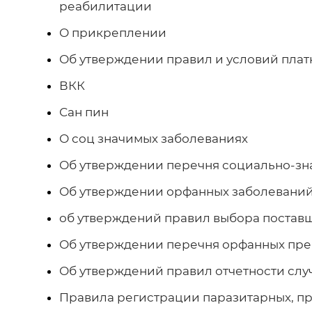
реабилитации
О прикреплении
О внедрении обязательного социального
Кодексы
Государственные закупки
Вопросы противодействия коррупции
медицинского страхования
Об утверждении правил и условий плат
Годовой план государственных закупок товаров,
ВКК
Приказы
Платные услуги
работ и услуг
Сан пин
Объявление
Указ президента РК
Школы здоровья
О соц значимых заболеваниях
Об утверждении перечня социально-зн
Протоколы
Расписание врачей
Об утверждении орфанных заболевани
об утверждений правил выбора постав
Нормативно-правовые акты
Права пациентов
Об утверждении перечня орфанных пре
Об утверждений правил отчетности слу
Информационные материалы
Правила регистрации паразитарных, п