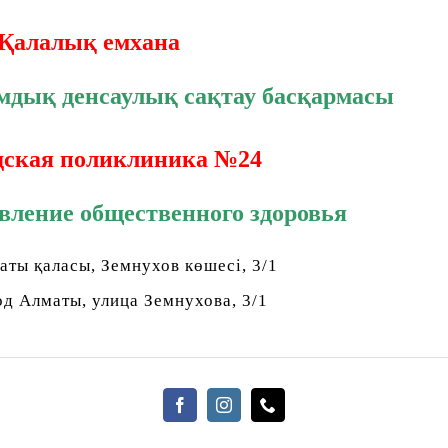
Қалалық емхана
мдық денсаулық сақтау басқармасы
дская поликлиника №24
вление общественного здоровья
аты қаласы, Земнухов көшесі, 3/1
од Алматы, улица Земнухова, 3/1