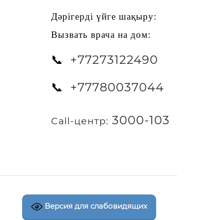
Дәрігерді үйге шақыру:
Вызвать врача на дом:
+77273122490
📞
+77780037044
📞
3000-103
Call-центр:
Версия для слабовидящих