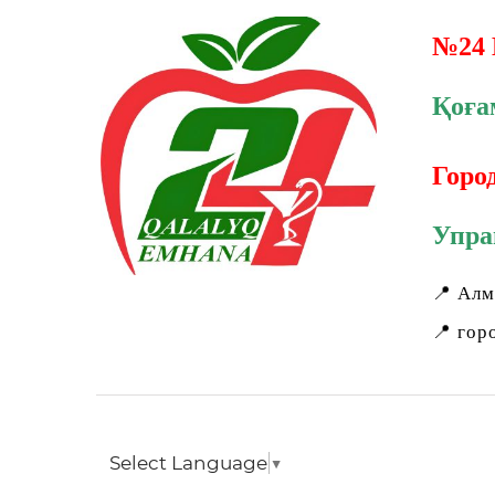
Skip
№24 
to
Қоға
content
Горо
Упра
📍 Алм
📍 гор
Select Language
▼